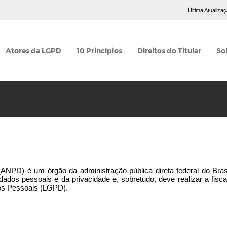
Última Atualiza
Atores da LGPD
10 Princípios
Direitos do Titular
So
ANPD) é um órgão da administração pública direta federal do Brasi
 dados pessoais e da privacidade e, sobretudo, deve realizar a fisc
os Pessoais (LGPD).