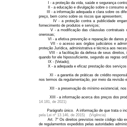
I - a proteção da vida, saúde e segurança contra o
II - a educação e divulgação sobre o consumo adeq
III - a informação adequada e clara sobre os dif
preço, bem como sobre os riscos que apresentem;
IV - a proteção contra a publicidade enganosa 
fornecimento de produtos e serviços;
V - a modificação das cláusulas contratuais que
onerosas;
VI - a efetiva prevenção e reparação de danos patri
VII - o acesso aos órgãos judiciários e administr
proteção Jurídica, administrativa e técnica aos neces
VIII - a facilitação da defesa de seus direitos, inc
quando for ele hipossuficiente, segundo as regras ord
IX -
(Vetado)
;
X - a adequada e eficaz prestação dos serviços p
XI - a garantia de práticas de crédito respon
nos termos da regulamentação, por meio da revisão
XII - a preservação do mínimo existencial, 
XIII - a informação acerca dos preços dos pro
14.181, de 2021)
Parágrafo único. A informação de que trata o inc
pela Lei nº 13.146, de 2015)
(Vigência)
Art. 7° Os direitos previstos neste código não exclu
de regulamentos expedidos pelas autoridades adminis