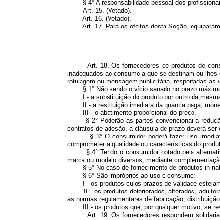
§ 4° A responsabilidade pessoal dos profissionais l
Art. 15. (Vetado)
.
Art. 16.
(Vetado)
.
Art. 17. Para os efeitos desta Seção, equiparam-
Art. 18. Os fornecedores de produtos de consumo
inadequados ao consumo a que se destinam ou lhes d
rotulagem ou mensagem publicitária, respeitadas as v
§ 1° Não sendo o vício sanado no prazo máximo de t
I - a substituição do produto por outro da mesma 
II - a restituição imediata da quantia paga, monet
III - o abatimento proporcional do preço.
§ 2° Poderão as partes convencionar a redução ou 
contratos de adesão, a cláusula de prazo deverá se
§ 3° O consumidor poderá fazer uso imediato das
comprometer a qualidade ou características do produto
§ 4° Tendo o consumidor optado pela alternativa do
marca ou modelo diversos, mediante complementação ou
§ 5° No caso de fornecimento de produtos in natura
§ 6° São impróprios ao uso e consumo:
I - os produtos cujos prazos de validade estejam
II - os produtos deteriorados, alterados, adulterad
as normas regulamentares de fabricação, distribuiçã
III - os produtos que, por qualquer motivo, se re
Art. 19. Os fornecedores respondem solidariament