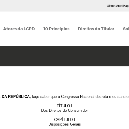
Última Atualiza
Atores da LGPD
10 Princípios
Direitos do Titular
So
 DA REPÚBLICA,
faço saber que o Congresso Nacional decreta e eu sancion
TÍTULO I
Dos Direitos do Consumidor
CAPÍTULO I
Disposições Gerais