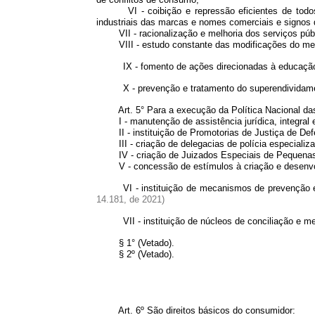
VI - coibição e repressão eficientes de todos os
industriais das marcas e nomes comerciais e signos 
VII - racionalização e melhoria dos serviços públ
VIII - estudo constante das modificações do me
IX - fomento de ações direcionadas à educaç
X - prevenção e tratamento do superendivid
Art. 5° Para a execução da Política Nacional das 
I - manutenção de assistência jurídica, integral e 
II - instituição de Promotorias de Justiça de Defe
III - criação de delegacias de polícia especializa
IV - criação de Juizados Especiais de Pequenas C
V - concessão de estímulos à criação e desenvol
VI - instituição de mecanismos de prevenção
14.181, de 2021)
VII - instituição de núcleos de conciliação e
§ 1°
(Vetado)
.
§ 2º
(Vetado)
.
Art. 6º São direitos básicos do consumidor: