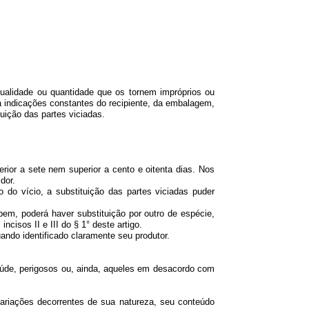
lidade ou quantidade que os tornem impróprios ou
 indicações constantes do recipiente, da embalagem,
uição das partes viciadas.
or a sete nem superior a cento e oitenta dias. Nos
dor.
 vício, a substituição das partes viciadas puder
em, poderá haver substituição por outro de espécie,
cisos II e III do § 1° deste artigo.
ndo identificado claramente seu produtor.
saúde, perigosos ou, ainda, aqueles em desacordo com
riações decorrentes de sua natureza, seu conteúdo