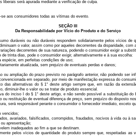
iberais será apurada mediante a verificação de culpa.
se aos consumidores todas as vítimas do evento.
SEÇÃO III
Da Responsabilidade por Vício do Produto e do Serviço
 duráveis ou não duráveis respondem solidariamente pelos vícios de qua
iminuam o valor, assim como por aqueles decorrentes da disparidade, com a
ariações decorrentes de sua natureza, podendo o consumidor exigir a substit
rinta dias, pode o consumidor exigir, alternativamente e à sua escolha:
espécie, em perfeitas condições de uso;
ariamente atualizada, sem prejuízo de eventuais perdas e danos;
ampliação do prazo previsto no parágrafo anterior, não podendo ser inferi
r convencionada em separado, por meio de manifestação expressa do consumi
 alternativas do § 1° deste artigo sempre que, em razão da extensão do
, diminuir-lhe o valor ou se tratar de produto essencial.
 inciso I do § 1° deste artigo, e não sendo possível a substituição do b
 restituição de eventual diferença de preço, sem prejuízo do disposto nos in
, será responsável perante o consumidor o fornecedor imediato, exceto qua
 vencidos;
os, avariados, falsificados, corrompidos, fraudados, nocivos à vida ou à 
o ou apresentação;
velem inadequados ao fim a que se destinam.
e pelos vícios de quantidade do produto sempre que, respeitadas as va