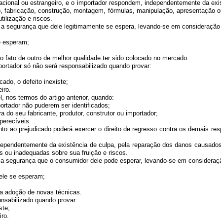
acional ou estrangeiro, e o importador respondem, independentemente da exi
to, fabricação, construção, montagem, fórmulas, manipulação, apresentação
tilização e riscos.
egurança que dele legitimamente se espera, levando-se em consideração as
e esperam;
.
ato de outro de melhor qualidade ter sido colocado no mercado.
ortador só não será responsabilizado quando provar:
do, o defeito inexiste;
iro.
nos termos do artigo anterior, quando:
ortador não puderem ser identificados;
 do seu fabricante, produtor, construtor ou importador;
erecíveis.
ao prejudicado poderá exercer o direito de regresso contra os demais res
endentemente da existência de culpa, pela reparação dos danos causados a
s ou inadequadas sobre sua fruição e riscos.
egurança que o consumidor dele pode esperar, levando-se em consideração 
ele se esperam;
 adoção de novas técnicas.
sabilizado quando provar:
ste;
ro.