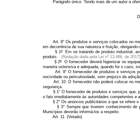
Parágrafo único. Tendo mais de um autor a ofensa
D
Art. 8° Os produtos e serviços colocados no merca
em decorrência de sua natureza e fruição, obrigando
§ 1
º
Em se tratando de produto industrial, a
produto.
(Redação dada pela Lei nº 13.486, de 2017
§ 2
º
O fornecedor deverá higienizar os equipam
maneira ostensiva e adequada, quando for o caso, s
Art. 9° O fornecedor de produtos e serviços pote
nocividade ou periculosidade, sem prejuízo da adoçã
Art. 10. O fornecedor não poderá colocar no merca
segurança.
§ 1° O fornecedor de produtos e serviços que, pos
o fato imediatamente às autoridades competentes e a
§ 2° Os anúncios publicitários a que se refere o pa
§ 3° Sempre que tiverem conhecimento de pericul
Municípios deverão informá-los a respeito.
Art. 11.
(Vetado)
.