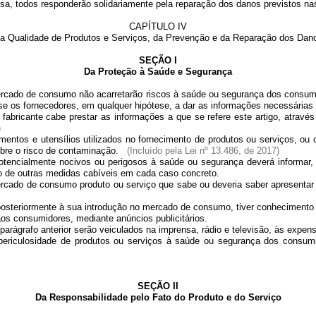
, todos responderão solidariamente pela reparação dos danos previstos n
CAPÍTULO IV
a Qualidade de Produtos e Serviços, da Prevenção e da Reparação dos Dan
SEÇÃO I
Da Proteção à Saúde e Segurança
do de consumo não acarretarão riscos à saúde ou segurança dos consumid
-se os fornecedores, em qualquer hipótese, a dar as informações necessárias
o fabricante cabe prestar as informações a que se refere este artigo, atr
)
entos e utensílios utilizados no fornecimento de produtos ou serviços, ou 
obre o risco de contaminação.
(Incluído pela Lei nº 13.486, de 2017)
ncialmente nocivos ou perigosos à saúde ou segurança deverá informar, d
o de outras medidas cabíveis em cada caso concreto.
do de consumo produto ou serviço que sabe ou deveria saber apresentar al
teriormente à sua introdução no mercado de consumo, tiver conhecimento 
os consumidores, mediante anúncios publicitários.
rágrafo anterior serão veiculados na imprensa, rádio e televisão, às expens
osidade de produtos ou serviços à saúde ou segurança dos consumidor
SEÇÃO II
Da Responsabilidade pelo Fato do Produto e do Serviço