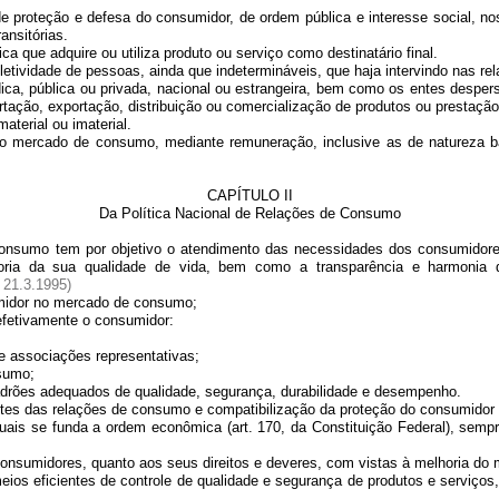
teção e defesa do consumidor, de ordem pública e interesse social, nos t
ansitórias.
que adquire ou utiliza produto ou serviço como destinatário final.
vidade de pessoas, ainda que indetermináveis, que haja intervindo nas re
a, pública ou privada, nacional ou estrangeira, bem como os entes desper
tação, exportação, distribuição ou comercialização de produtos ou prestação
erial ou imaterial.
rcado de consumo, mediante remuneração, inclusive as de natureza bancár
CAPÍTULO II
Da Política Nacional de Relações de Consumo
nsumo tem por objetivo o atendimento das necessidades dos consumidores,
oria da sua qualidade de vida, bem como a transparência e harmonia 
 21.3.1995)
idor no mercado de consumo;
fetivamente o consumidor:
 associações representativas;
sumo;
rões adequados de qualidade, segurança, durabilidade e desempenho.
es das relações de consumo e compatibilização da proteção do consumido
quais se funda a ordem econômica (art. 170, da Constituição Federal), semp
sumidores, quanto aos seus direitos e deveres, com vistas à melhoria do
os eficientes de controle de qualidade e segurança de produtos e serviços