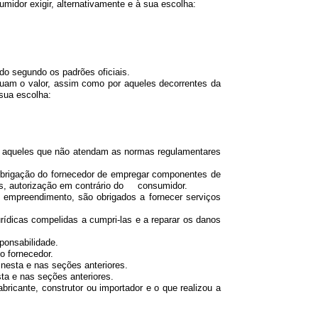
midor exigir, alternativamente e à sua escolha:
o segundo os padrões oficiais.
am o valor, assim como por aqueles decorrentes da
 sua escolha:
aqueles que não atendam as normas regulamentares
obrigação do fornecedor de empregar componentes de
mos, autorização em contrário do consumidor.
empreendimento, são obrigados a fornecer serviços
ídicas compelidas a cumpri-las e a reparar os danos
ponsabilidade.
o fornecedor.
nesta e nas seções anteriores.
a e nas seções anteriores.
cante, construtor ou importador e o que realizou a