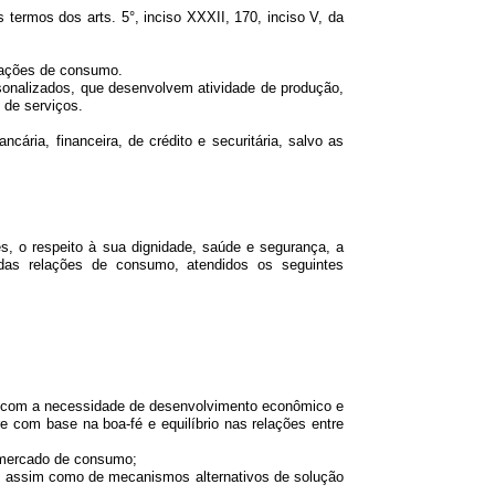
ermos dos arts. 5°, inciso XXXII, 170, inciso V, da
lações de consumo.
sonalizados, que desenvolvem atividade de produção,
 de serviços.
ia, financeira, de crédito e securitária, salvo as
 o respeito à sua dignidade, saúde e segurança, a
das relações de consumo, atendidos os seguintes
r com a necessidade de desenvolvimento econômico e
re com base na boa-fé e equilíbrio nas relações entre
 mercado de consumo;
, assim como de mecanismos alternativos de solução