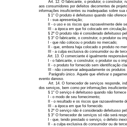
Art. 12. O fabricante, o produtor, o construtor, n
aos consumidores por defeitos decorrentes de proje
informações insuficientes ou inadequadas sobre sua u
§ 1° O produto é defeituoso quando não oferece a s
I - sua apresentação;
II - o uso e os riscos que razoavelmente dele s
III - a época em que foi colocado em circulação
§ 2º O produto não é considerado defeituoso pelo f
§ 3° O fabricante, o construtor, o produtor ou imp
I - que não colocou o produto no mercado;
II - que, embora haja colocado o produto no merca
III - a culpa exclusiva do consumidor ou de terce
Art. 13. O comerciante é igualmente responsável, 
I - o fabricante, o construtor, o produtor ou o imp
II - o produto for fornecido sem identificação clara
III - não conservar adequadamente os produtos p
Parágrafo único. Aquele que efetivar o pagamento 
evento danoso.
Art. 14. O fornecedor de serviços responde, indep
dos serviços, bem como por informações insuficiente
§ 1° O serviço é defeituoso quando não fornece a s
I - o modo de seu fornecimento;
II - o resultado e os riscos que razoavelmente d
III - a época em que foi fornecido.
§ 2º O serviço não é considerado defeituoso pela
§ 3° O fornecedor de serviços só não será respon
I - que, tendo prestado o serviço, o defeito inexi
II - a culpa exclusiva do consumidor ou de tercei