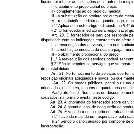
líquido for inferior às indicações constantes do rec
I - o abatimento proporcional do preço;
II - complementação do peso ou medida;
III - a substituição do produto por outro da mesm
IV - a restituição imediata da quantia paga, monet
§ 1° Aplica-se a este artigo o disposto no § 4° do 
§ 2° O fornecedor imediato será responsável quando
Art. 20. O fornecedor de serviços responde pelos
disparidade com as indicações constantes da oferta o
I - a reexecução dos serviços, sem custo adicion
II - a restituição imediata da quantia paga, monet
III - o abatimento proporcional do preço.
§ 1° A reexecução dos serviços poderá ser confiada
§ 2° São impróprios os serviços que se mostrem 
de prestabilidade.
Art. 21. No fornecimento de serviços que tenham p
reposição originais adequados e novos, ou que mante
Art. 22. Os órgãos públicos, por si ou suas empr
adequados, eficientes, seguros e, quanto aos essenci
Parágrafo único. Nos casos de descumprimento, tota
causados, na forma prevista neste código.
Art. 23. A ignorância do fornecedor sobre os vício
Art. 24. A garantia legal de adequação do produto 
Art. 25. É vedada a estipulação contratual de cláus
§ 1° Havendo mais de um responsável pela causação
§ 2° Sendo o dano causado por componente ou peça 
incorporação.