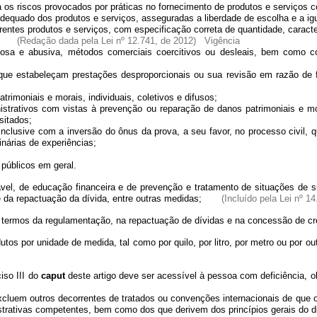
s riscos provocados por práticas no fornecimento de produtos e serviços c
uado dos produtos e serviços, asseguradas a liberdade de escolha e a igu
erentes produtos e serviços, com especificação correta de quantidade, caracte
(Redação dada pela Lei nº 12.741, de 2012)
Vigência
e abusiva, métodos comerciais coercitivos ou desleais, bem como cont
 estabeleçam prestações desproporcionais ou sua revisão em razão de f
moniais e morais, individuais, coletivos e difusos;
ativos com vistas à prevenção ou reparação de danos patrimoniais e morai
sitados;
lusive com a inversão do ônus da prova, a seu favor, no processo civil, qua
inárias de experiências;
úblicos em geral.
sável, de educação financeira e de prevenção e tratamento de situações de 
 e da repactuação da dívida, entre outras medidas;
(Incluído pela Lei nº 1
nos termos da regulamentação, na repactuação de dívidas e na concessão d
dutos por unidade de medida, tal como por quilo, por litro, por metro ou po
iso III do
caput
deste artigo deve ser acessível à pessoa com deficiência,
em outros decorrentes de tratados ou convenções internacionais de que o Bra
trativas competentes, bem como dos que derivem dos princípios gerais do di