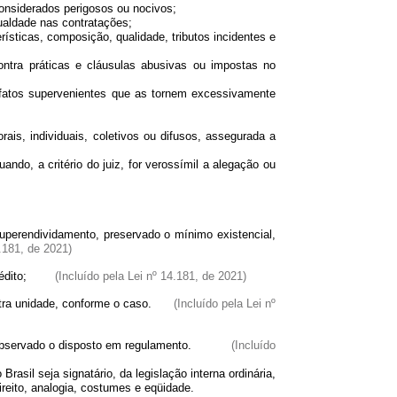
onsiderados perigosos ou nocivos;
aldade nas contratações;
rísticas, composição, qualidade, tributos incidentes e
ra práticas e cláusulas abusivas ou impostas no
atos supervenientes que as tornem excessivamente
s, individuais, coletivos ou difusos, assegurada a
ndo, a critério do juiz, for verossímil a alegação ou
superendividamento, preservado o mínimo existencial,
4.181, de 2021)
e crédito;
(Incluído pela Lei nº 14.181, de 2021)
r outra unidade, conforme o caso.
(Incluído pela Lei nº
 observado o disposto em regulamento.
(Incluído
sil seja signatário, da legislação interna ordinária,
reito, analogia, costumes e eqüidade.