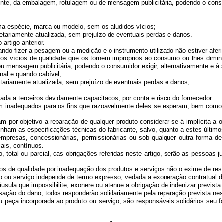
ipiente, da embalagem, rotulagem ou de mensagem publicitária, podendo o consu
a espécie, marca ou modelo, sem os aludidos vícios;
ariamente atualizada, sem prejuízo de eventuais perdas e danos.
artigo anterior.
 fizer a pesagem ou a medição e o instrumento utilizado não estiver aferid
 vícios de qualidade que os tornem impróprios ao consumo ou lhes diminu
u mensagem publicitária, podendo o consumidor exigir, alternativamente e à
al e quando cabível;
ariamente atualizada, sem prejuízo de eventuais perdas e danos;
 a terceiros devidamente capacitados, por conta e risco do fornecedor.
inadequados para os fins que razoavelmente deles se esperam, bem como 
or objetivo a reparação de qualquer produto considerar-se-á implícita a 
nham as especificações técnicas do fabricante, salvo, quanto a estes últi
esas, concessionárias, permissionárias ou sob qualquer outra forma de 
ais, contínuos.
l ou parcial, das obrigações referidas neste artigo, serão as pessoas jur
s de qualidade por inadequação dos produtos e serviços não o exime de res
ou serviço independe de termo expresso, vedada a exoneração contratual d
ula que impossibilite, exonere ou atenue a obrigação de indenizar prevista 
 do dano, todos responderão solidariamente pela reparação prevista nest
incorporada ao produto ou serviço, são responsáveis solidários seu fabri