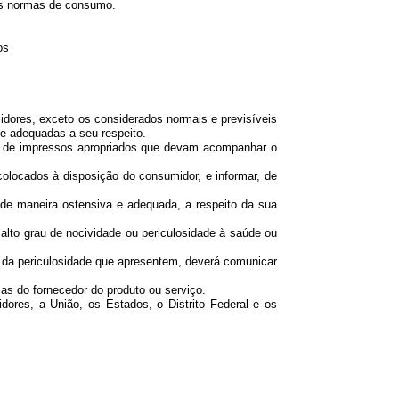
as normas de consumo.
os
ores, exceto os considerados normais e previsíveis
 e adequadas a seu respeito.
avés de impressos apropriados que devam acompanhar o
colocados à disposição do consumidor, e informar, de
e maneira ostensiva e adequada, a respeito da sua
to grau de nocividade ou periculosidade à saúde ou
da periculosidade que apresentem, deverá comunicar
as do fornecedor do produto ou serviço.
es, a União, os Estados, o Distrito Federal e os