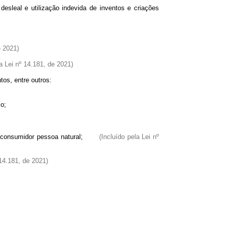
leal e utilização indevida de inventos e criações
e 2021)
la Lei nº 14.181, de 2021)
os, entre outros:
o;
ão do consumidor pessoa natural;
(Incluído pela Lei nº
 14.181, de 2021)