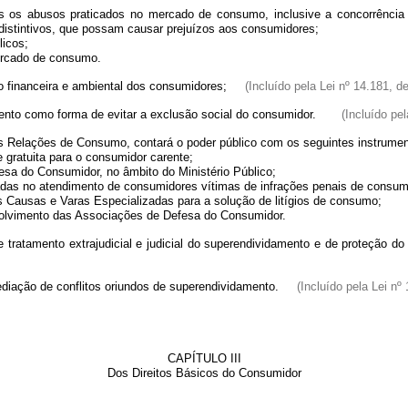
 abusos praticados no mercado de consumo, inclusive a concorrência des
distintivos, que possam causar prejuízos aos consumidores;
icos;
rcado de consumo.
ão financeira e ambiental dos consumidores;
(Incluído pela Lei nº 14.181, d
amento como forma de evitar a exclusão social do consumidor.
(Incluído pe
Relações de Consumo, contará o poder público com os seguintes instrument
gratuita para o consumidor carente;
sa do Consumidor, no âmbito do Ministério Público;
das no atendimento de consumidores vítimas de infrações penais de consum
ausas e Varas Especializadas para a solução de litígios de consumo;
vimento das Associações de Defesa do Consumidor.
 e tratamento extrajudicial e judicial do superendividamento e de proteç
 mediação de conflitos oriundos de superendividamento.
(Incluído pela Lei nº
CAPÍTULO III
Dos Direitos Básicos do Consumidor