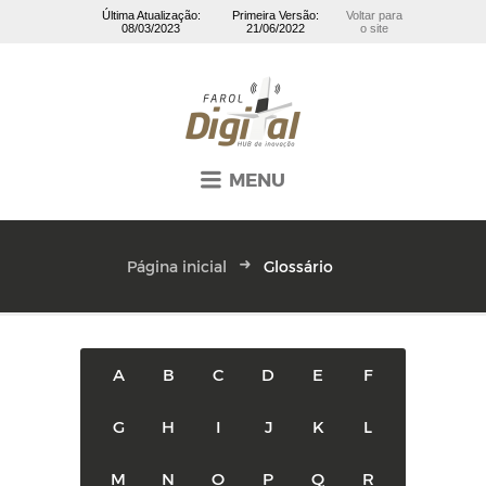
Última Atualização:
Primeira Versão:
Voltar para
08/03/2023
21/06/2022
o site
MENU
Página inicial
Glossário
A
B
C
D
E
F
G
H
I
J
K
L
M
N
O
P
Q
R