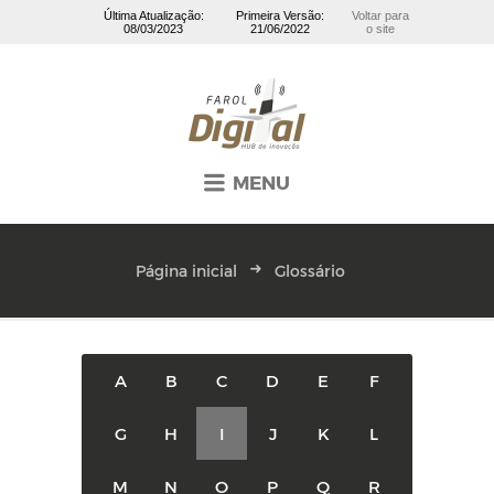
Última Atualização:
Primeira Versão:
Voltar para
08/03/2023
21/06/2022
o site
MENU
Página inicial
Glossário
A
B
C
D
E
F
G
H
I
J
K
L
M
N
O
P
Q
R