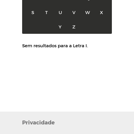
S
T
U
V
W
X
Y
Z
Sem resultados para a Letra I.
Privacidade