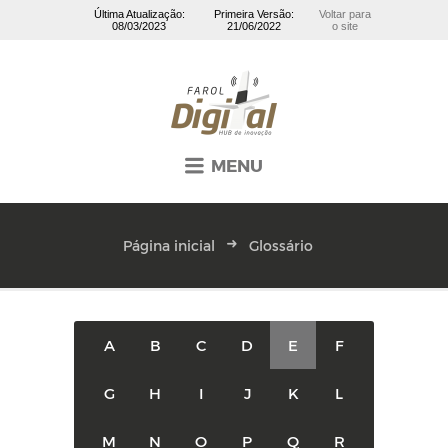
Última Atualização:
Primeira Versão:
Voltar para
08/03/2023
21/06/2022
o site
MENU
Página inicial
Glossário
A
B
C
D
E
F
G
H
I
J
K
L
M
N
O
P
Q
R