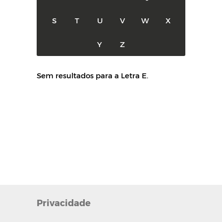
S
T
U
V
W
X
Y
Z
Sem resultados para a Letra E.
Privacidade