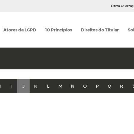
Última Atualiza
Atores da LGPD
10 Princípios
Direitos do Titular
So
H
I
J
K
L
M
N
O
P
Q
R