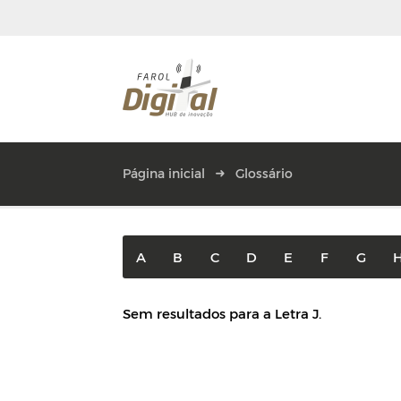
Página inicial
Glossário
A
B
C
D
E
F
G
Sem resultados para a Letra J.