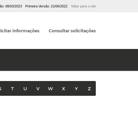
ção: 08/03/2023
Primeira Versão: 21/06/2022
Voltar para o site
licitar informações
Consultar solicitações
S
T
U
V
W
X
Y
Z