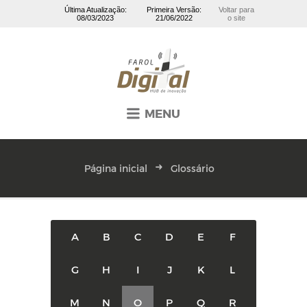
Última Atualização:
Primeira Versão:
Voltar para
08/03/2023
21/06/2022
o site
MENU
Página inicial
Glossário
A
B
C
D
E
F
G
H
I
J
K
L
M
N
O
P
Q
R