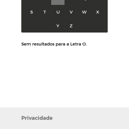
S
T
U
V
W
X
Y
Z
Sem resultados para a Letra O.
Privacidade