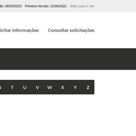
ção: 08/03/2023
Primeira Versão: 21/06/2022
Voltar para o site
licitar informações
Consultar solicitações
S
T
U
V
W
X
Y
Z