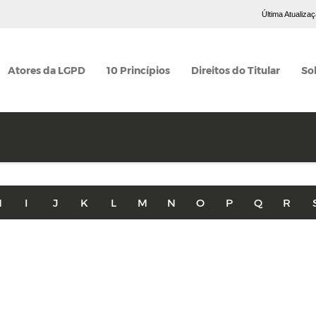
Última Atualiza
Atores da LGPD
10 Princípios
Direitos do Titular
So
H
I
J
K
L
M
N
O
P
Q
R