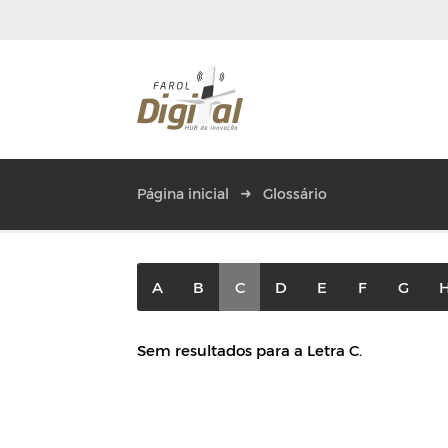
Página inicial
Glossário
A
B
C
D
E
F
G
Sem resultados para a Letra C.