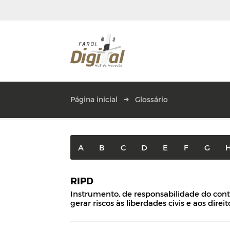
Página inicial
Glossário
A
B
C
D
E
F
G
RIPD
Instrumento, de responsabilidade do cont
gerar riscos às liberdades civis e aos dire