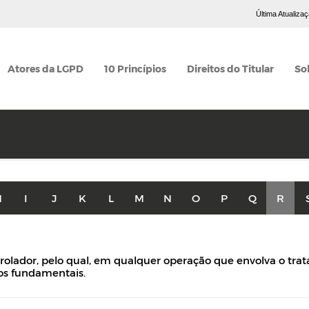
Última Atualiza
Atores da LGPD
10 Princípios
Direitos do Titular
So
H
I
J
K
L
M
N
O
P
Q
R
rolador, pelo qual, em qualquer operação que envolva o tr
itos fundamentais.