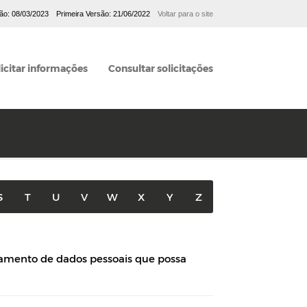
ção: 08/03/2023
Primeira Versão: 21/06/2022
Voltar para o site
licitar informações
Consultar solicitações
S
T
U
V
W
X
Y
Z
atamento de dados pessoais que possa