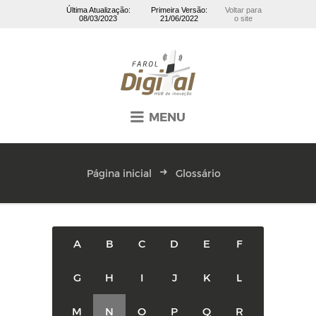
Última Atualização:
Primeira Versão:
Voltar para
08/03/2023
21/06/2022
o site
MENU
Página inicial
Glossário
A
B
C
D
E
F
G
H
I
J
K
L
M
N
O
P
Q
R