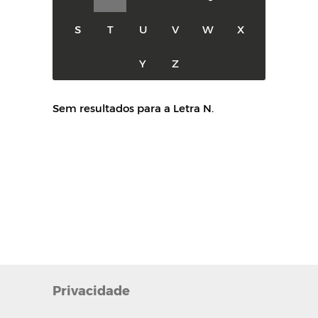
S
T
U
V
W
X
Y
Z
Sem resultados para a Letra N.
Privacidade